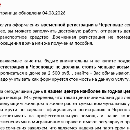
е
траница обновлена 04.08.2026
Услуга оформления
временной регистрации в Череповце
се
ее, вы можете заполучить достойную работу, отправить де
транспортное средство .Временная регистрация не поме
осещения врача или же получения пособия.
важаемые клиенты, будьте внимательны и не купите подде
егистрация в Череповце не должна, стоить меньше восьми
рописаться в доме за 2 500 руб. , знайте - Вас обманываю
адо учитывать как формируется стоимость на данную услугу.
а сегодняшний день
в нашем центре наиболее выгодная це
ри месяца! Мы уверенны, что такая цена минимальна для ле
ледующим жильцом в жилье растет сумма коммунальных услу
ни крути не сделают официальную регистрацию в Черепов
рассчитывать на профессиональную помощь и наши конс
зменениями в миграционном праве и имеют регулярную пр
ез сомнения заявляем, что являемся надежным партнером на