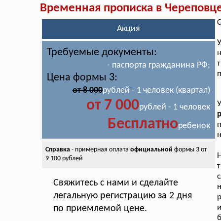
Временная прописка в Череповц
С
Акция
Требуемые документы:
н
- паспорта гражданина РФ;
п
Цена формы 3:
от 8 000
рублей - 1 человек (квартал)
от 7 000
У
рублей - 1 человек
р
Бесплатно
п
ребенок
н
Справка
- примерная оплата
официальной
формы 3 от
Н
9 100 рублей
т
с
Свяжитесь с нами и сделайте
легальную регистрацию за 2 дня
и
по приемлемой цене.
б