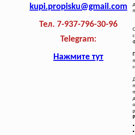
д
kupi.propisku@gmail.com
Тел. 7-937-796-30-96
О
Telegram:
Нажмите тут
п
г
Д
о
р
Р