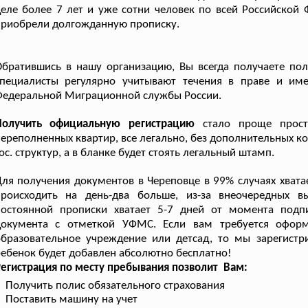
еле более 7 лет и уже сотни человек по всей Российской
приобрели долгожданную прописку.
братившись в нашу организацию, Вы всегда получаете пол
специалисты регулярно учитывают течения в праве и им
Федеральной Миграционной службы России.
Получить официальную регистрацию
стало проще просто
ереполненных квартир, все легально, без дополнительных ко
ос. структур, а в бланке будет стоять легальный штамп.
ля получения документов в Череповце в 99% случаях хватае
происходить на день-два больше, из-за внеочередных 
постоянной прописки хватает 5-7 дней от момента подп
документа с отметкой УФМС. Если вам требуется оформ
бразовательное учреждение или детсад, то мы зарегистри
ебенок будет добавлен абсолютно бесплатно!
егистрация по месту пребывания позволит Вам:
Получить полис обязательного страхования
Поставить машину на учет